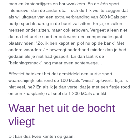
man en kantoortijgers en bouwvakkers. En de één sport
intensiever dan de ander etc. Toch durf ik wel te zeggen dat
als wij uitgaan van een extra verbranding van 300 kCals per
uurtje sport ik aardig in de buurt zal zitten. En ja, er zullen
mensen onder zitten, maar ook erboven. Vergeet alleen niet
dat na het uurtje sport er ook weer een compensatie gaat
plaatsvinden: “Zo, ik ben kapot en plof nu op de bank” Met
andere woorden: Je beweegt naderhand minder dan je had
gedaan als je niet had gesport. En dan laat ik de
“beloningssnack” nog maar even achterwege…
Effectief betekent het dat gemiddeld een uurtje sport
waarschijnlijk iets rond de 100 kCals “winst” oplevert. Tsja. Is
niet veel, he? En als ik je dan vertel dat je met een flesje rood
en een kaasplankje al snel de 1.200 kCals aantikt….
Waar het uit de bocht
vliegt
Dit kan dus twee kanten op gaan: