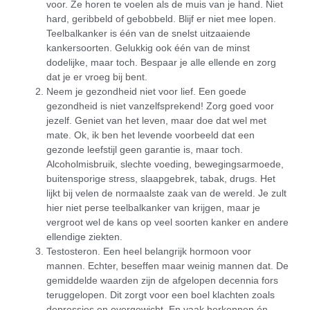
voor. Ze horen te voelen als de muis van je hand. Niet
hard, geribbeld of gebobbeld. Blijf er niet mee lopen.
Teelbalkanker is één van de snelst uitzaaiende
kankersoorten. Gelukkig ook één van de minst
dodelijke, maar toch. Bespaar je alle ellende en zorg
dat je er vroeg bij bent.
Neem je gezondheid niet voor lief. Een goede
gezondheid is niet vanzelfsprekend! Zorg goed voor
jezelf. Geniet van het leven, maar doe dat wel met
mate. Ok, ik ben het levende voorbeeld dat een
gezonde leefstijl geen garantie is, maar toch.
Alcoholmisbruik, slechte voeding, bewegingsarmoede,
buitensporige stress, slaapgebrek, tabak, drugs. Het
lijkt bij velen de normaalste zaak van de wereld. Je zult
hier niet perse teelbalkanker van krijgen, maar je
vergroot wel de kans op veel soorten kanker en andere
ellendige ziekten.
Testosteron. Een heel belangrijk hormoon voor
mannen. Echter, beseffen maar weinig mannen dat. De
gemiddelde waarden zijn de afgelopen decennia fors
teruggelopen. Dit zorgt voor een boel klachten zoals
depressies en overgewicht. En vaak herkennen én